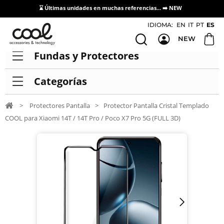
⌛ Últimas unidades en muchas referencias... ➡️
NEW
Acceso / Registro Distribuidores
IDIOMA:
EN
IT
PT
ES
NEW
Fundas y Protectores
Categorías
>
Protectores Pantalla
>
Protector Pantalla Cristal Templado
COOL para Xiaomi 14T / 14T Pro / Poco X7 Pro 5G (FULL 3D)