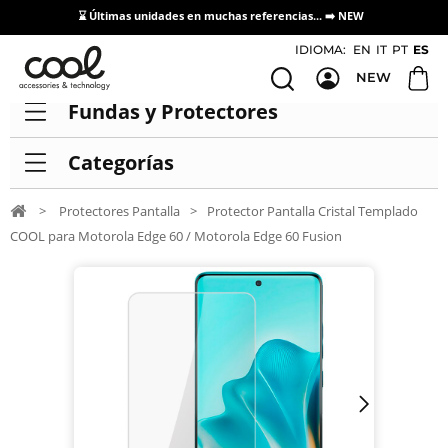
⌛ Últimas unidades en muchas referencias... ➡️
NEW
Acceso / Registro Distribuidores
IDIOMA:
EN
IT
PT
ES
NEW
Fundas y Protectores
Categorías
>
Protectores Pantalla
>
Protector Pantalla Cristal Templado
COOL para Motorola Edge 60 / Motorola Edge 60 Fusion