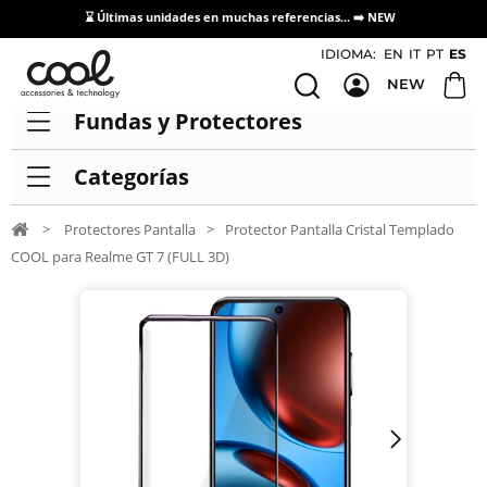
⌛ Últimas unidades en muchas referencias... ➡️
NEW
Acceso / Registro Distribuidores
IDIOMA:
EN
IT
PT
ES
NEW
Fundas y Protectores
Categorías
>
Protectores Pantalla
>
Protector Pantalla Cristal Templado
COOL para Realme GT 7 (FULL 3D)