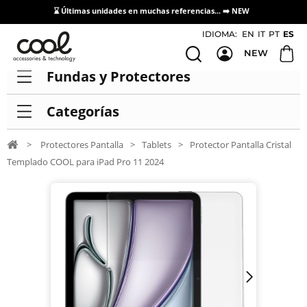
⌛ Últimas unidades en muchas referencias... ➡️
NEW
Acceso / Registro Distribuidores
IDIOMA:
EN
IT
PT
ES
NEW
Fundas y Protectores
Categorías
>
Protectores Pantalla
>
Tablets
>
Protector Pantalla Cristal
Templado COOL para iPad Pro 11 2024