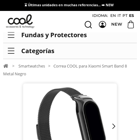
⌛ Últimas unidades en muchas referencias... ➡️
NEW
Acceso / Registro Distribuidores
IDIOMA:
EN
IT
PT
ES
NEW
Fundas y Protectores
Categorías
>
Smartwatches
>
Correa COOL para Xiaomi Smart Band 8
Metal Negro