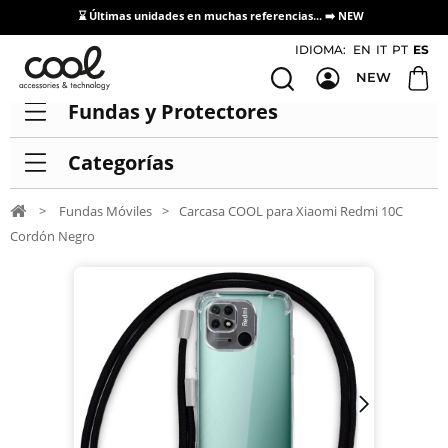
⌛ Últimas unidades en muchas referencias... ➡️
NEW
Acceso / Registro Distribuidores
IDIOMA:
EN
IT
PT
ES
NEW
Fundas y Protectores
Categorías
>
Fundas Móviles
>
Carcasa COOL para Xiaomi Redmi 10C
Cordón Negro