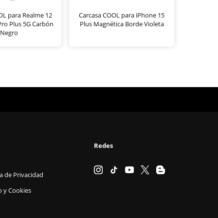
OL para Realme 12
Carcasa COOL para iPhone 15
Pro Plus 5G Carbón
Plus Magnética Borde Violeta
Negro
Redes
ca de Privacidad
o y Cookies