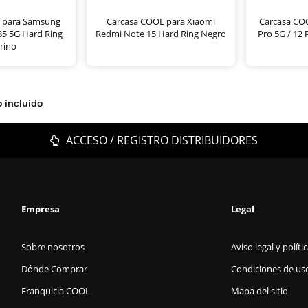
 para Samsung
Carcasa COOL para Xiaomi
Carcasa CO
35 5G Hard Ring
Redmi Note 15 Hard Ring Negro
Pro 5G / 12 
rino
o incluido
ACCESO / REGISTRO DISTRIBUIDORES
Empresa
Legal
Sobre nosotros
Aviso legal y políti
Dónde Comprar
Condiciones de us
Franquicia COOL
Mapa del sitio