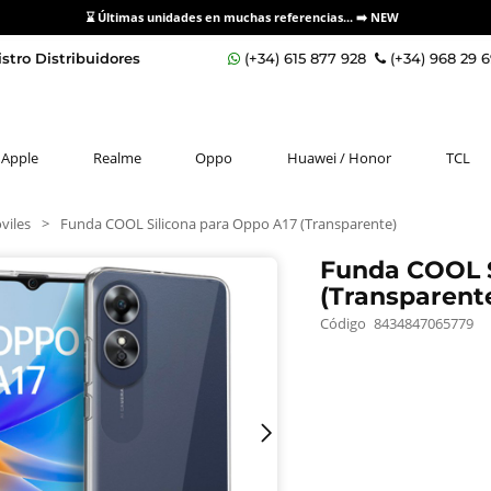
⌛ Últimas unidades en muchas referencias... ➡️
NEW
stro Distribuidores
(+34) 615 877 928
(+34) 968 29 
Apple
Realme
Oppo
Huawei / Honor
TCL
viles
>
Funda COOL Silicona para Oppo A17 (Transparente)
Funda COOL S
(Transparent
Código
8434847065779