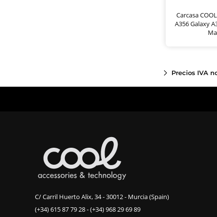
Carcasa COOL
A356 Galaxy A
Ma
Precios IVA n
C/ Carril Huerto Alix, 34 - 30012 - Murcia (Spain)
(+34) 615 87 79 28
-
(+34) 968 29 69 89