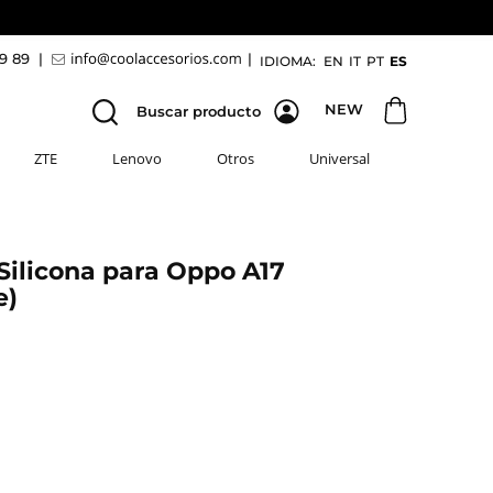
69 89
|
|
IDIOMA:
EN
IT
PT
ES
NEW
Buscar producto
ZTE
Lenovo
Otros
Universal
ilicona para Oppo A17
e)