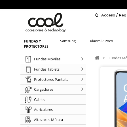
Acceso / Regi
Samsung
Xiaomi / Poco
FUNDAS Y
PROTECTORES
>
Fundas Mó
Fundas Móviles
Fundas Tablets
Protectores Pantalla
Cargadores
Cables
Auriculares
Altavoces Música