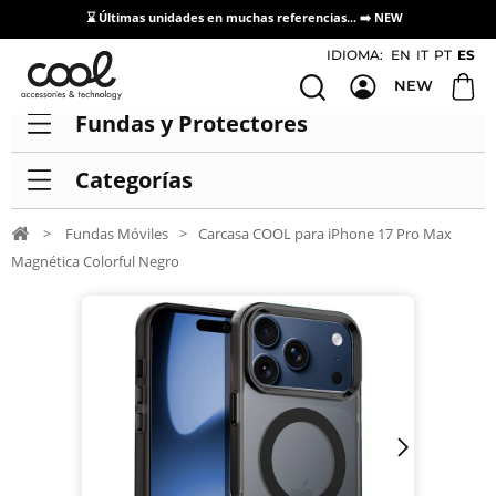
⌛ Últimas unidades en muchas referencias... ➡️
NEW
Acceso / Registro Distribuidores
IDIOMA:
EN
IT
PT
ES
NEW
Fundas y Protectores
Categorías
>
Fundas Móviles
>
Carcasa COOL para iPhone 17 Pro Max
Magnética Colorful Negro