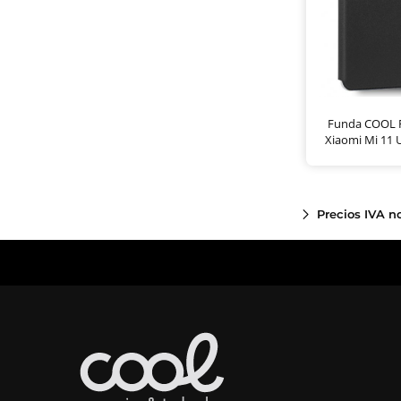
Funda COOL F
Xiaomi Mi 11 U
Precios IVA n