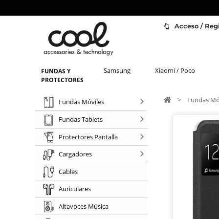
Acceso / Regi
Samsung
Xiaomi / Poco
FUNDAS Y
PROTECTORES
>
Fundas Mó
Fundas Móviles
Fundas Tablets
Protectores Pantalla
Cargadores
Cables
Auriculares
Altavoces Música