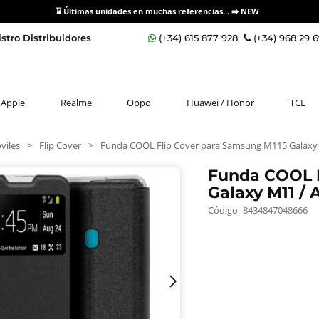
⌛ Últimas unidades en muchas referencias... ➡️
NEW
stro Distribuidores
(+34) 615 877 928
(+34) 968 29 
Apple
Realme
Oppo
Huawei / Honor
TCL
viles
>
Flip Cover
>
Funda COOL Flip Cover para Samsung M115 Galaxy 
Funda COOL F
Galaxy M11 / 
Código
8434847048666