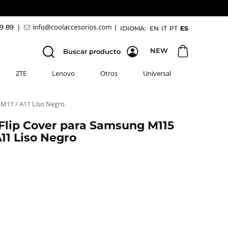
69 89
|
|
IDIOMA:
EN
IT
PT
ES
NEW
Buscar producto
ZTE
Lenovo
Otros
Universal
M11 / A11 Liso Negro
lip Cover para Samsung M115
A11 Liso Negro