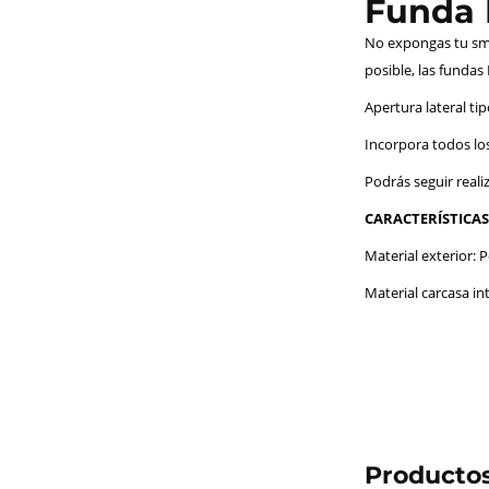
Funda F
No expongas tu sma
posible, las fundas
Apertura lateral ti
Incorpora todos los
Podrás seguir reali
CARACTERÍSTICAS
Material exterior: Po
Material carcasa int
Productos