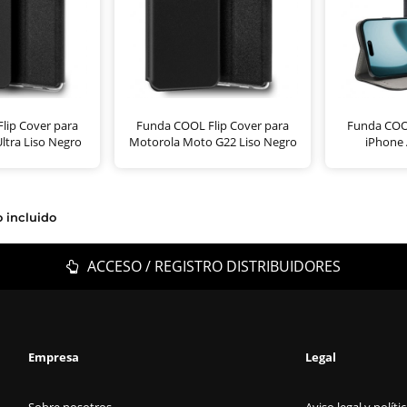
lip Cover para
Funda COOL Flip Cover para
Funda COOL
ltra Liso Negro
Motorola Moto G22 Liso Negro
iPhone 
o incluido
ACCESO / REGISTRO DISTRIBUIDORES
Empresa
Legal
Sobre nosotros
Aviso legal y políti