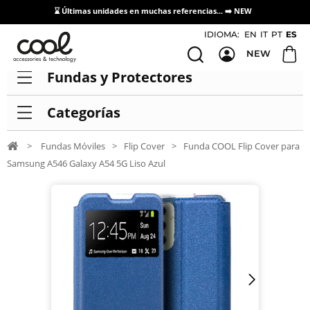
⌛ Últimas unidades en muchas referencias... ➡️
NEW
Acceso / Registro Distribuidores
IDIOMA:
EN
IT
PT
ES
NEW
Fundas y Protectores
Categorías
>
Fundas Móviles
>
Flip Cover
>
Funda COOL Flip Cover para
Samsung A546 Galaxy A54 5G Liso Azul