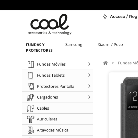
Acceso / Regi
Samsung
Xiaomi / Poco
FUNDAS Y
PROTECTORES
>
Fundas Mó
Fundas Móviles
Fundas Tablets
Protectores Pantalla
Cargadores
Cables
Auriculares
Altavoces Música