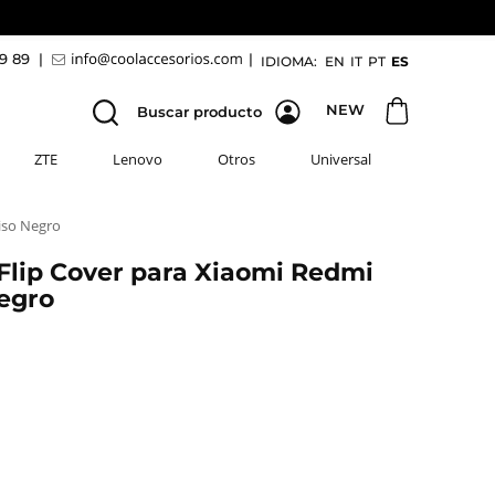
69 89
|
|
IDIOMA:
EN
IT
PT
ES
NEW
Buscar producto
ZTE
Lenovo
Otros
Universal
iso Negro
lip Cover para Xiaomi Redmi
Negro