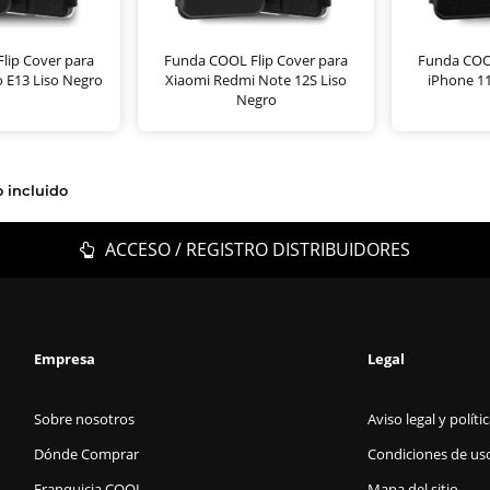
lip Cover para
Funda COOL Flip Cover para
Funda COOL
 E13 Liso Negro
Xiaomi Redmi Note 12S Liso
iPhone 11
Negro
o incluido
ACCESO / REGISTRO DISTRIBUIDORES
Empresa
Legal
Sobre nosotros
Aviso legal y políti
Dónde Comprar
Condiciones de us
Franquicia COOL
Mapa del sitio