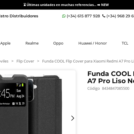
⌛ Últimas unidades en muchas referencias... ➡️
NEW
stro Distribuidores
(+34) 615 877 928
(+34) 968 29 
Apple
Realme
Oppo
Huawei / Honor
TCL
viles
>
Flip Cover
>
Funda COOL Flip Cover para Xiaomi Redmi A7 Pro L
Funda COOL F
A7 Pro Liso 
Código
8434847085500