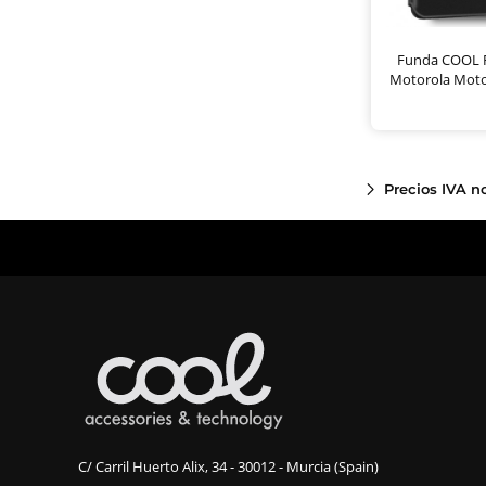
Funda COOL F
Motorola Moto
Precios IVA n
C/ Carril Huerto Alix, 34 - 30012 - Murcia (Spain)