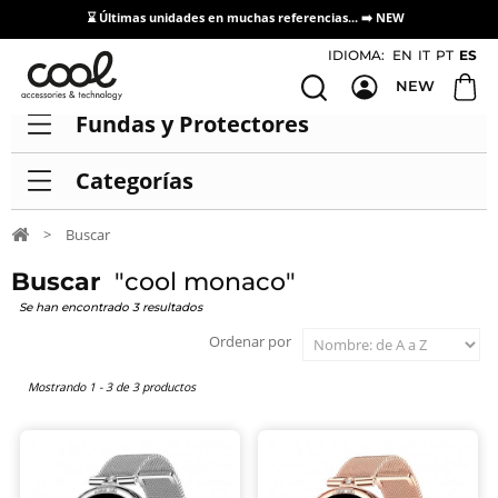
⌛ Últimas unidades en muchas referencias... ➡️
NEW
Acceso / Registro Distribuidores
IDIOMA:
EN
IT
PT
ES
NEW
Fundas y Protectores
Categorías
>
Buscar
Buscar
"cool monaco"
Se han encontrado 3 resultados
Ordenar por
Mostrando 1 - 3 de 3 productos