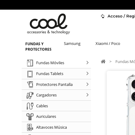
Acceso / Regi
Samsung
Xiaomi / Poco
FUNDAS Y
PROTECTORES
>
Fundas Mó
Fundas Móviles
Fundas Tablets
Protectores Pantalla
Cargadores
Cables
Auriculares
Altavoces Música