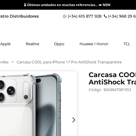
⌛ Últimas unidades en muchas referencias... ➡️
NEW
stro Distribuidores
(+34) 615 877 928
(+34) 968 29 
Apple
Realme
Oppo
Huawei / Honor
TCL
viles
>
Carcasa COOL para iPhone 17 Pro AntiShock Transparente
Carcasa COOL
AntiShock Tr
Código
8434847081953