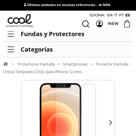
⌛ Últimas unidades en muchas referencias... ➡️
NEW
Acceso / Registro Distribuidores
IDIOMA:
EN
IT
PT
ES
NEW
Fundas y Protectores
Categorías
>
Protectores Pantalla
>
Smartphones
>
Protector Pantalla
Cristal Templado COOL para iPhone 12 mini