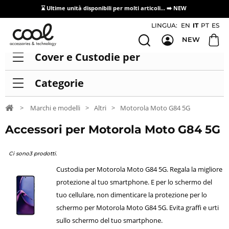
⌛ Ultime unità disponibili per molti articoli...
➡️ NEW
Accesso/registrazione distributori
LINGUA:
EN
IT
PT
ES
NEW
Cover e Custodie per
Categorie
>
Marchi e modelli
>
Altri
>
Motorola Moto G84 5G
Accessori per Motorola Moto G84 5G
Ci sono3 prodotti.
Custodia per Motorola Moto G84 5G. Regala la migliore
protezione al tuo smartphone. E per lo schermo del
tuo cellulare, non dimenticare la protezione per lo
schermo per Motorola Moto G84 5G. Evita graffi e urti
sullo schermo del tuo smartphone.