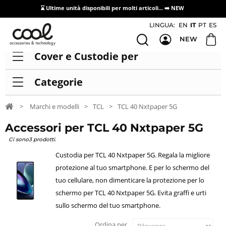
⌛ Ultime unità disponibili per molti articoli...
➡️ NEW
Accesso/registrazione distributori
LINGUA:
EN
IT
PT
ES
NEW
Cover e Custodie per
Categorie
>
Marchi e modelli
>
TCL
>
TCL 40 Nxtpaper 5G
Accessori per TCL 40 Nxtpaper 5G
Ci sono3 prodotti.
Custodia per TCL 40 Nxtpaper 5G. Regala la migliore
protezione al tuo smartphone. E per lo schermo del
tuo cellulare, non dimenticare la protezione per lo
schermo per TCL 40 Nxtpaper 5G. Evita graffi e urti
sullo schermo del tuo smartphone.
Ordina per