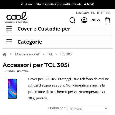
⌛ Ultime unità disponibili per molti articoli...
➡️ NEW
Accesso/registrazione distributori
LINGUA:
EN
IT
PT
ES
NEW
Cover e Custodie per
Categorie
>
Marchi e modelli
>
TCL
>
TCL 305i
Accessori per TCL 305i
Ci sono3 prodotti.
Cover per TCL 305i. Proteggi il tuo telefono da cadute,
schizzi d'acqua e sabbia. Non dimenticare anche la
protezione dello schermo per vetro temperato TCL
305i, privacy, ...
Ordina per