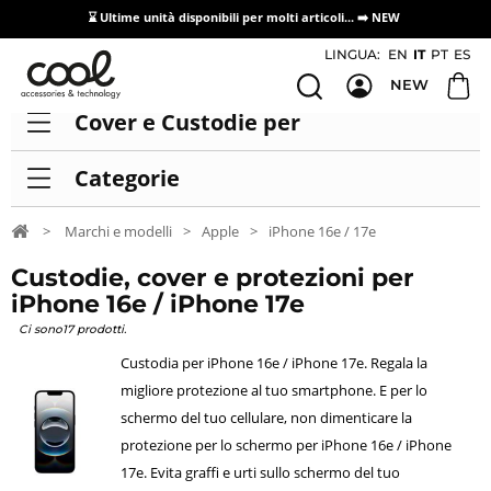
⌛ Ultime unità disponibili per molti articoli...
➡️ NEW
Accesso/registrazione distributori
LINGUA:
EN
IT
PT
ES
NEW
Cover e Custodie per
Categorie
>
Marchi e modelli
>
Apple
>
iPhone 16e / 17e
Custodie, cover e protezioni per
iPhone 16e / iPhone 17e
Ci sono17 prodotti.
Custodia per iPhone 16e / iPhone 17e. Regala la
migliore protezione al tuo smartphone. E per lo
schermo del tuo cellulare, non dimenticare la
protezione per lo schermo per iPhone 16e / iPhone
17e. Evita graffi e urti sullo schermo del tuo