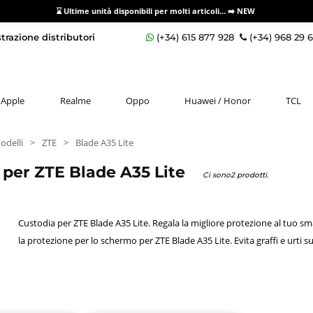
⌛ Ultime unità disponibili per molti articoli...
➡️ NEW
razione distributori
(+34) 615 877 928
(+34) 968 29 
Apple
Realme
Oppo
Huawei / Honor
TCL
odelli
>
ZTE
>
Blade A35 Lite
 per ZTE Blade A35 Lite
Ci sono2 prodotti.
Custodia per ZTE Blade A35 Lite. Regala la migliore protezione al tuo s
la protezione per lo schermo per ZTE Blade A35 Lite. Evita graffi e urti