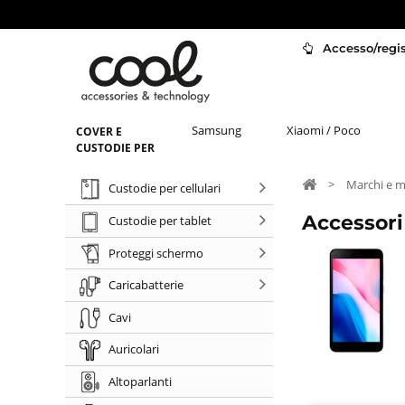
Accesso/regist
Samsung
Xiaomi / Poco
COVER E
CUSTODIE PER
>
Marchi e m
Custodie per cellulari
Accessori
Custodie per tablet
Proteggi schermo
Caricabatterie
Cavi
Auricolari
Altoparlanti