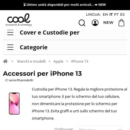
⌛ Ultime unità disponibili per molti articoli...
➡️ NEW
Accesso/registrazione distributori
LINGUA:
EN
IT
PT
ES
NEW
Cover e Custodie per
Categorie
>
Marchi e modelli
>
Apple
>
iPhone 13
Accessori per iPhone 13
Ci sono19 prodotti.
Custodia per iPhone 13. Regala la migliore protezione al
tuo smartphone. E per lo schermo del tuo cellulare,
non dimenticare la protezione per lo schermo per
iPhone 13. Evita graffi e urti sullo schermo del tuo
smartphone.
Ordina per