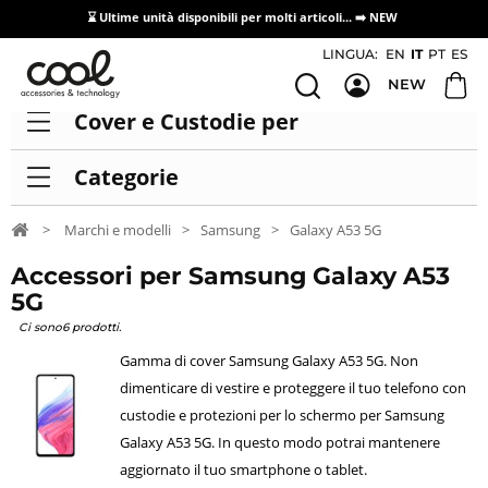
⌛ Ultime unità disponibili per molti articoli...
➡️ NEW
Accesso/registrazione distributori
LINGUA:
EN
IT
PT
ES
NEW
Cover e Custodie per
Categorie
>
Marchi e modelli
>
Samsung
>
Galaxy A53 5G
Accessori per Samsung Galaxy A53
5G
Ci sono6 prodotti.
Gamma di cover Samsung Galaxy A53 5G. Non
dimenticare di vestire e proteggere il tuo telefono con
custodie e protezioni per lo schermo per Samsung
Galaxy A53 5G. In questo modo potrai mantenere
aggiornato il tuo smartphone o tablet.