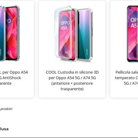
L per Oppo A54
COOL Custodia in silicone 3D
Pellicola sa
G AntiShock
per Oppo A54 5G / A74 5G
temperato 
arente
(anteriore + posteriore
5G / A7
trasparente)
 prodotti
clusa