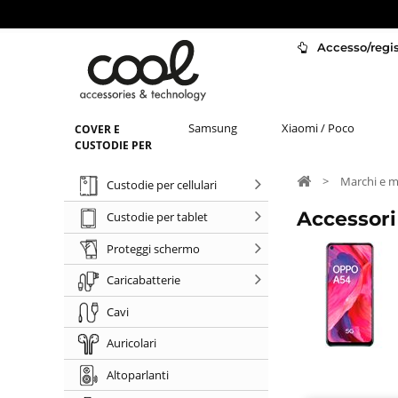
Accesso/regist
Samsung
Xiaomi / Poco
COVER E
CUSTODIE PER
>
Marchi e m
Custodie per cellulari
Accessor
Custodie per tablet
Proteggi schermo
Caricabatterie
Cavi
Auricolari
Altoparlanti