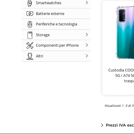
Smartwatches
Batterie esterne
Periferiche e tecnologia
Storage
Componenti per iPhone
Altri
Custodia COO
5G / A74 5
trasp
Visualizzati 1 -3 di 3
Prezzi IVA es