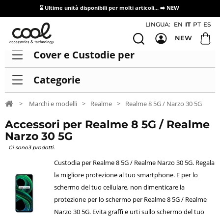
⌛ Ultime unità disponibili per molti articoli...
➡️ NEW
Accesso/registrazione distributori
LINGUA:
EN
IT
PT
ES
NEW
Cover e Custodie per
Categorie
>
Marchi e modelli
>
Realme
>
Realme 8 5G / Narzo 30 5G
Accessori per Realme 8 5G / Realme
Narzo 30 5G
Ci sono3 prodotti.
Custodia per Realme 8 5G / Realme Narzo 30 5G. Regala
la migliore protezione al tuo smartphone. E per lo
schermo del tuo cellulare, non dimenticare la
protezione per lo schermo per Realme 8 5G / Realme
Narzo 30 5G. Evita graffi e urti sullo schermo del tuo