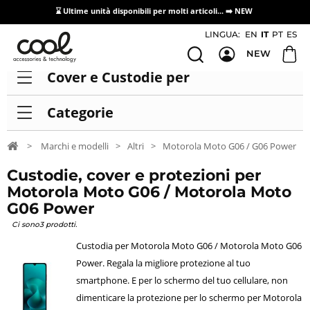
⌛ Ultime unità disponibili per molti articoli...
➡️ NEW
Accesso/registrazione distributori
LINGUA:
EN
IT
PT
ES
NEW
Cover e Custodie per
Categorie
>
Marchi e modelli
>
Altri
>
Motorola Moto G06 / G06 Power
Custodie, cover e protezioni per
Motorola Moto G06 / Motorola Moto
G06 Power
Ci sono3 prodotti.
Custodia per Motorola Moto G06 / Motorola Moto G06
Power. Regala la migliore protezione al tuo
smartphone. E per lo schermo del tuo cellulare, non
dimenticare la protezione per lo schermo per Motorola