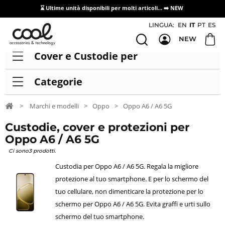
⌛ Ultime unità disponibili per molti articoli...
➡️ NEW
Accesso/registrazione distributori
LINGUA:
EN
IT
PT
ES
NEW
Cover e Custodie per
Categorie
>
Marchi e modelli
>
Oppo
>
Oppo A6 / A6 5G
Custodie, cover e protezioni per
Oppo A6 / A6 5G
Ci sono3 prodotti.
Custodia per Oppo A6 / A6 5G. Regala la migliore
protezione al tuo smartphone. E per lo schermo del
tuo cellulare, non dimenticare la protezione per lo
schermo per Oppo A6 / A6 5G. Evita graffi e urti sullo
schermo del tuo smartphone.