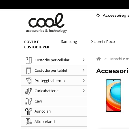
Accesso/regist
Samsung
Xiaomi / Poco
COVER E
CUSTODIE PER
>
Marchi e m
Custodie per cellulari
Accessori
Custodie per tablet
Proteggi schermo
Caricabatterie
Cavi
Auricolari
Altoparlanti