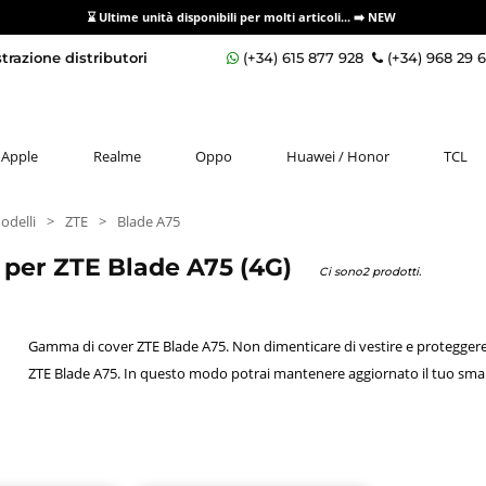
⌛ Ultime unità disponibili per molti articoli...
➡️ NEW
razione distributori
(+34) 615 877 928
(+34) 968 29 
Apple
Realme
Oppo
Huawei / Honor
TCL
odelli
>
ZTE
>
Blade A75
 per ZTE Blade A75 (4G)
Ci sono2 prodotti.
Gamma di cover ZTE Blade A75. Non dimenticare di vestire e proteggere 
ZTE Blade A75. In questo modo potrai mantenere aggiornato il tuo sma