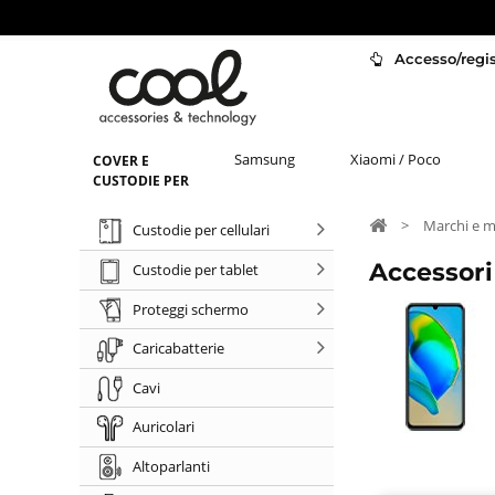
Accesso/regist
Samsung
Xiaomi / Poco
COVER E
CUSTODIE PER
>
Marchi e m
Custodie per cellulari
Accessor
Custodie per tablet
Proteggi schermo
Caricabatterie
Cavi
Auricolari
Altoparlanti