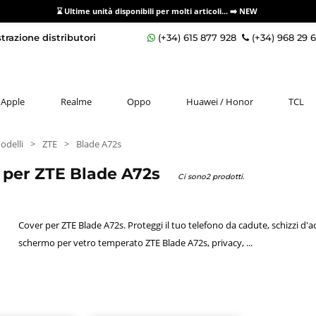
⌛ Ultime unità disponibili per molti articoli...
➡️ NEW
razione distributori
(+34) 615 877 928
(+34) 968 29 
Apple
Realme
Oppo
Huawei / Honor
TCL
odelli
>
ZTE
>
Blade A72s
i per ZTE Blade A72s
Ci sono2 prodotti.
Cover per ZTE Blade A72s. Proteggi il tuo telefono da cadute, schizzi d
schermo per vetro temperato ZTE Blade A72s, privacy, ...