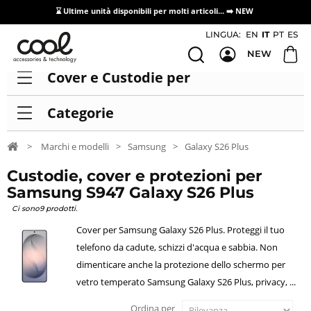
⌛ Ultime unità disponibili per molti articoli...
➡️ NEW
Accesso/registrazione distributori
LINGUA:
EN
IT
PT
ES
NEW
Cover e Custodie per
Categorie
>
Marchi e modelli
>
Samsung
>
Galaxy S26 Plus
Custodie, cover e protezioni per
Samsung S947 Galaxy S26 Plus
Ci sono9 prodotti.
Cover per Samsung Galaxy S26 Plus. Proteggi il tuo
telefono da cadute, schizzi d'acqua e sabbia. Non
dimenticare anche la protezione dello schermo per
vetro temperato Samsung Galaxy S26 Plus, privacy, ...
Ordina per