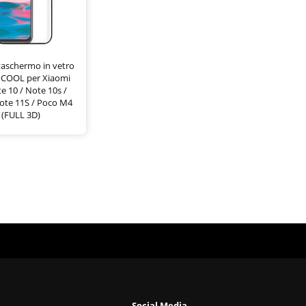
lvaschermo in vetro
 COOL per Xiaomi
 10 / Note 10s /
ote 11S / Poco M4
 (FULL 3D)
Social Media