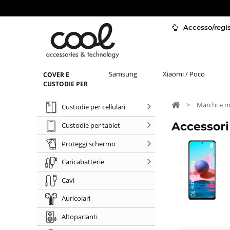
Accesso/regist
Samsung
Xiaomi / Poco
COVER E
CUSTODIE PER
>
Marchi e m
Custodie per cellulari
Accessori
Custodie per tablet
Proteggi schermo
Caricabatterie
Cavi
Auricolari
Altoparlanti