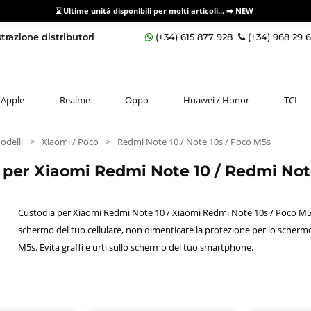
⌛ Ultime unità disponibili per molti articoli...
➡️ NEW
razione distributori
(+34) 615 877 928
(+34) 968 29 
Apple
Realme
Oppo
Huawei / Honor
TCL
odelli
>
Xiaomi / Poco
>
Redmi Note 10 / Note 10s / Poco M5s
 per Xiaomi Redmi Note 10 / Redmi No
Custodia per Xiaomi Redmi Note 10 / Xiaomi Redmi Note 10s / Poco M5s.
schermo del tuo cellulare, non dimenticare la protezione per lo scher
M5s. Evita graffi e urti sullo schermo del tuo smartphone.