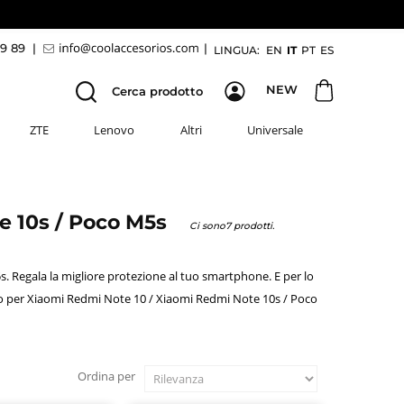
69 89
|
|
LINGUA:
EN
IT
PT
ES
NEW
Cerca prodotto
ZTE
Lenovo
Altri
Universale
te 10s / Poco M5s
Ci sono7 prodotti.
 Regala la migliore protezione al tuo smartphone. E per lo
mo per Xiaomi Redmi Note 10 / Xiaomi Redmi Note 10s / Poco
Ordina per