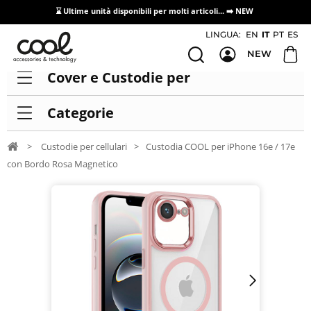
⌛ Ultime unità disponibili per molti articoli...
➡️ NEW
Accesso/registrazione distributori
LINGUA:
EN
IT
PT
ES
NEW
Cover e Custodie per
Categorie
>
Custodie per cellulari
>
Custodia COOL per iPhone 16e / 17e
con Bordo Rosa Magnetico