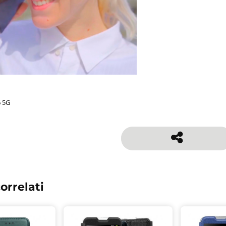
 5G
orrelati