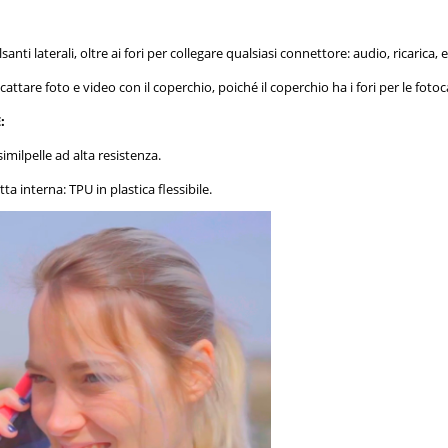
santi laterali, oltre ai fori per collegare qualsiasi connettore: audio, ricarica, ec
attare foto e video con il coperchio, poiché il coperchio ha i fori per le foto
:
imilpelle ad alta resistenza.
tta interna: TPU in plastica flessibile.