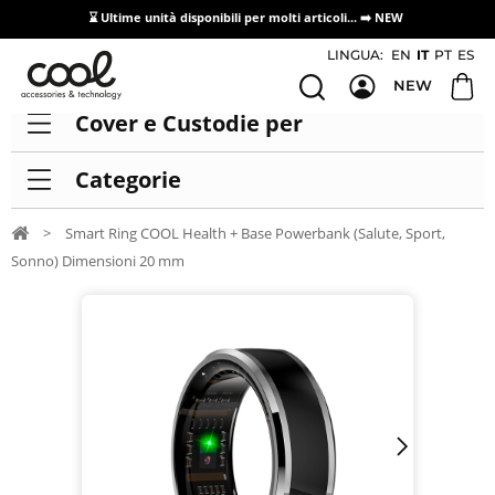
⌛ Ultime unità disponibili per molti articoli...
➡️ NEW
Accesso/registrazione distributori
LINGUA:
EN
IT
PT
ES
NEW
Cover e Custodie per
Categorie
>
Smart Ring COOL Health + Base Powerbank (Salute, Sport,
Sonno) Dimensioni 20 mm