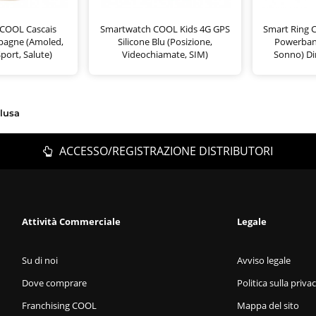
COOL Cascais
Smartwatch COOL Kids 4G GPS
Smart Ring 
pagne (Amoled,
Silicone Blu (Posizione,
Powerbank
port, Salute)
Videochiamate, SIM)
Sonno) D
clusa
ACCESSO/REGISTRAZIONE DISTRIBUTORI
Attività Commerciale
Legale
Su di noi
Avviso legale
Dove comprare
Politica sulla priva
Franchising COOL
Mappa del sito