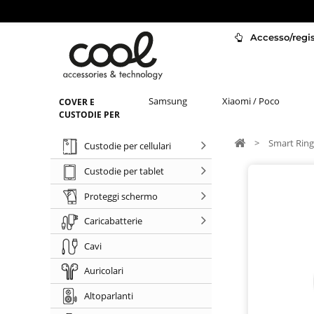
Accesso/regist
Samsung
Xiaomi / Poco
COVER E
CUSTODIE PER
>
Smart Ring
Custodie per cellulari
Custodie per tablet
Proteggi schermo
Caricabatterie
Cavi
Auricolari
Altoparlanti