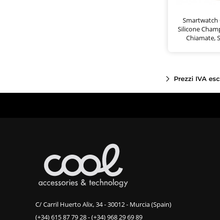
Smartwatch 
Silicone Cham
Chiamate, S
Prezzi IVA es
C/ Carril Huerto Alix, 34 - 30012 - Murcia (Spain)
(+34) 615 87 79 28
-
(+34) 968 29 69 89