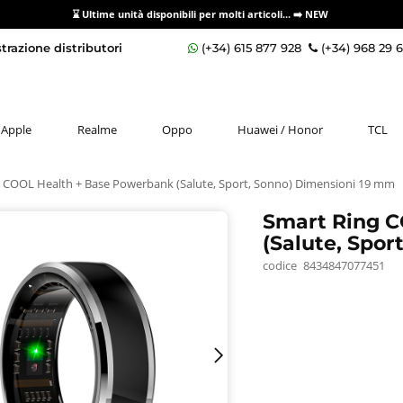
⌛ Ultime unità disponibili per molti articoli...
➡️ NEW
razione distributori
(+34) 615 877 928
(+34) 968 29 
Apple
Realme
Oppo
Huawei / Honor
TCL
 COOL Health + Base Powerbank (Salute, Sport, Sonno) Dimensioni 19 mm
Smart Ring 
(Salute, Spo
codice
8434847077451