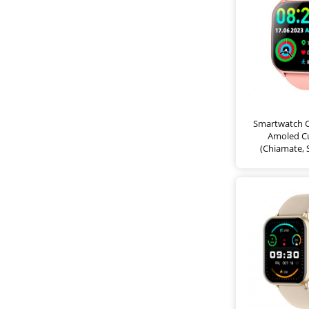
Smartwatch 
Amoled C
(Chiamate, S