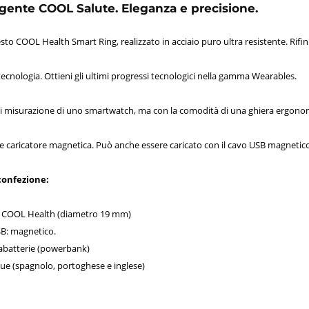
ligente COOL Salute. Eleganza e precisione.
to COOL Health Smart Ring, realizzato in acciaio puro ultra resistente. Rifini
 tecnologia. Ottieni gli ultimi progressi tecnologici nella gamma Wearables.
di misurazione di uno smartwatch, ma con la comodità di una ghiera ergonomi
e caricatore magnetica. Può anche essere caricato con il cavo USB magnetico
confezione:
nte COOL Health (diametro 19 mm)
USB: magnetico.
cabatterie (powerbank)
ue (spagnolo, portoghese e inglese)