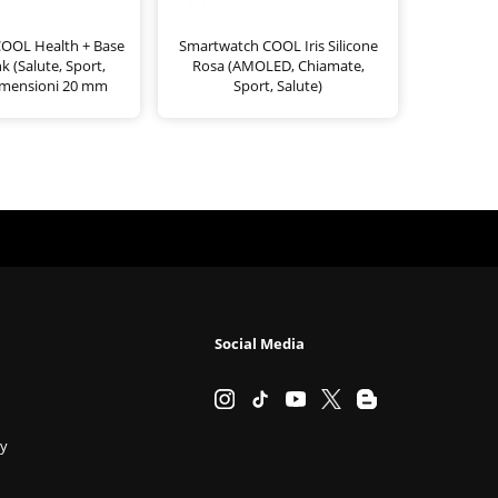
COOL Health + Base
Smartwatch COOL Iris Silicone
 (Salute, Sport,
Rosa (AMOLED, Chiamate,
imensioni 20 mm
Sport, Salute)
Social Media
cy