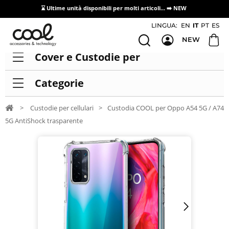
⌛ Ultime unità disponibili per molti articoli...
➡️ NEW
Accesso/registrazione distributori
LINGUA:
EN
IT
PT
ES
NEW
Cover e Custodie per
Categorie
>
Custodie per cellulari
>
Custodia COOL per Oppo A54 5G / A74
5G AntiShock trasparente