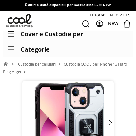
⌛ Ultime unità disponibili per molti articoli...
➡️ NEW
Accesso/registrazione distributori
LINGUA:
EN
IT
PT
ES
NEW
Cover e Custodie per
Categorie
>
Custodie per cellulari
>
Custodia COOL per iPhone 13 Hard
Ring Argento