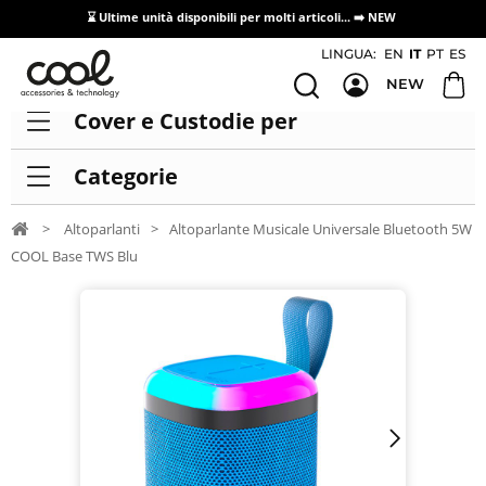
⌛ Ultime unità disponibili per molti articoli...
➡️ NEW
Accesso/registrazione distributori
LINGUA:
EN
IT
PT
ES
NEW
Cover e Custodie per
Categorie
>
Altoparlanti
>
Altoparlante Musicale Universale Bluetooth 5W
COOL Base TWS Blu