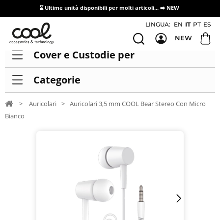
⌛ Ultime unità disponibili per molti articoli...
➡️ NEW
Accesso/registrazione distributori
LINGUA:
EN
IT
PT
ES
NEW
Cover e Custodie per
Categorie
>
Auricolari
>
Auricolari 3,5 mm COOL Bear Stereo Con Micro
Bianco