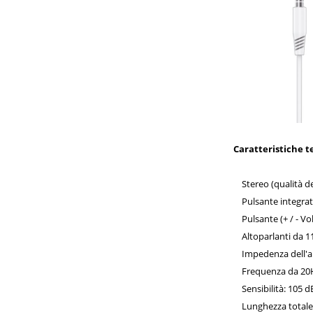
Caratteristiche t
Stereo (qualità d
Pulsante integrato 
Pulsante (+ / - V
Altoparlanti da 1
Impedenza dell'al
Frequenza da 20H
Sensibilità: 105 d
Lunghezza totale d