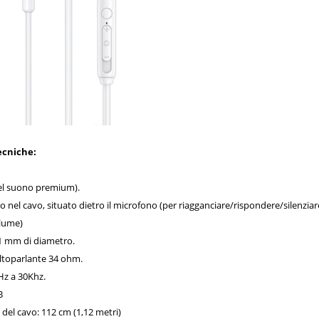
ecniche:
el suono premium).
nel cavo, situato dietro il microfono (per riagganciare/rispondere/silenziar
olume)
1 mm di diametro.
toparlante 34 ohm.
z a 30Khz.
B
el cavo: 112 cm (1,12 metri)