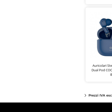
Auricolari St
Dual Pod CO
B
Prezzi IVA es