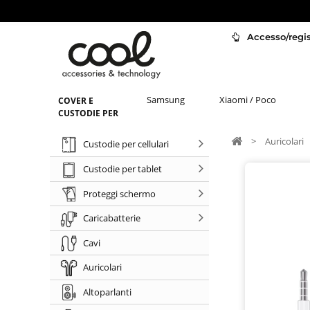
Accesso/regist
Samsung
Xiaomi / Poco
COVER E
CUSTODIE PER
>
Auricolari
Custodie per cellulari
Custodie per tablet
Proteggi schermo
Caricabatterie
Cavi
Auricolari
Altoparlanti