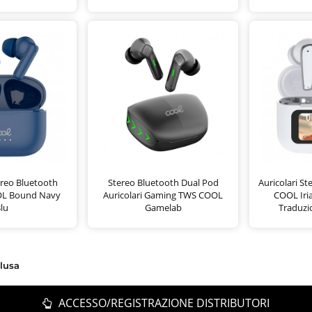
ereo Bluetooth
Stereo Bluetooth Dual Pod
Auricolari S
OL Bound Navy
Auricolari Gaming TWS COOL
COOL Iria
lu
Gamelab
Traduzio
clusa
ACCESSO/REGISTRAZIONE DISTRIBUTORI