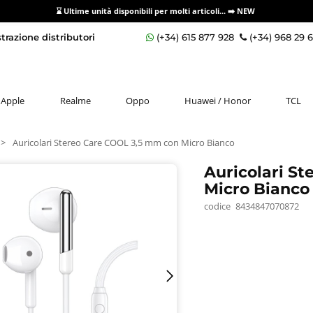
⌛ Ultime unità disponibili per molti articoli...
➡️ NEW
razione distributori
(+34) 615 877 928
(+34) 968 29 
Apple
Realme
Oppo
Huawei / Honor
TCL
>
Auricolari Stereo Care COOL 3,5 mm con Micro Bianco
Auricolari S
Micro Bianco
codice
8434847070872