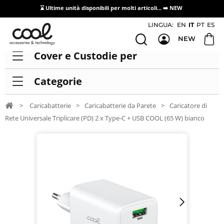
⌛ Ultime unità disponibili per molti articoli...
➡️ NEW
Accesso/registrazione distributori
LINGUA:
EN
IT
PT
ES
NEW
Cover e Custodie per
Categorie
>
Caricabatterie
>
Caricabatterie da Parete
>
Caricatore di
Rete Universale Triplicare (PD) 2 x Type-C + USB COOL (65 W) bianco