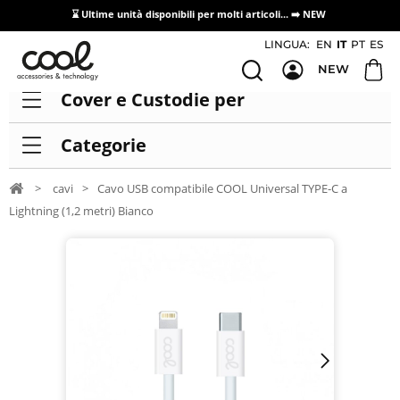
⌛ Ultime unità disponibili per molti articoli...
➡️ NEW
Accesso/registrazione distributori
LINGUA:
EN
IT
PT
ES
NEW
Cover e Custodie per
Categorie
>
cavi
>
Cavo USB compatibile COOL Universal TYPE-C a
Lightning (1,2 metri) Bianco