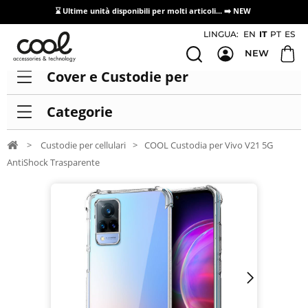
⌛ Ultime unità disponibili per molti articoli...
➡️ NEW
Accesso/registrazione distributori
LINGUA:
EN
IT
PT
ES
NEW
Cover e Custodie per
Categorie
>
Custodie per cellulari
>
COOL Custodia per Vivo V21 5G
AntiShock Trasparente