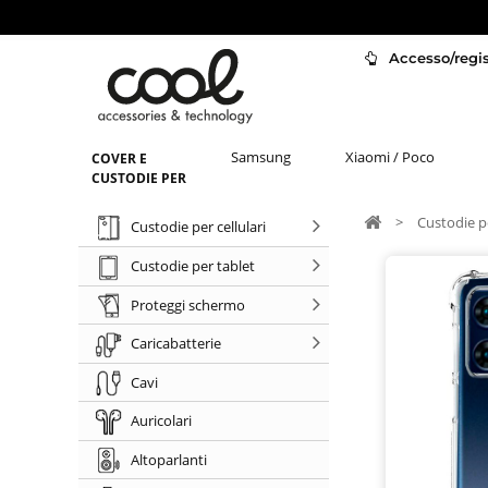
Accesso/regist
Samsung
Xiaomi / Poco
COVER E
CUSTODIE PER
>
Custodie pe
Custodie per cellulari
Custodie per tablet
Proteggi schermo
Caricabatterie
Cavi
Auricolari
Altoparlanti