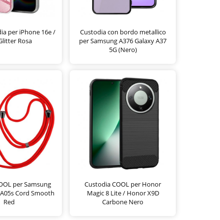
a per iPhone 16e /
Custodia con bordo metallico
Glitter Rosa
per Samsung A376 Galaxy A37
5G (Nero)
COOL per Samsung
Custodia COOL per Honor
 A05s Cord Smooth
Magic 8 Lite / Honor X9D
Red
Carbone Nero