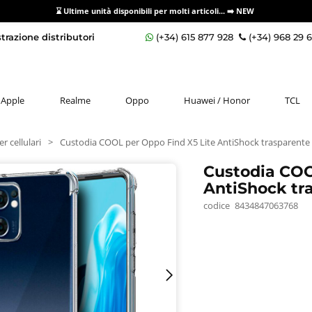
⌛ Ultime unità disponibili per molti articoli...
➡️ NEW
razione distributori
(+34) 615 877 928
(+34) 968 29 
Apple
Realme
Oppo
Huawei / Honor
TCL
r cellulari
>
Custodia COOL per Oppo Find X5 Lite AntiShock trasparente
Custodia COO
AntiShock tr
codice
8434847063768