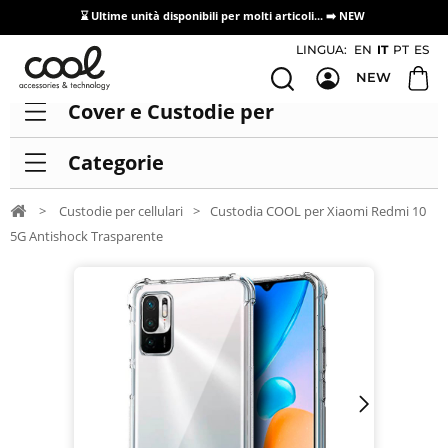
⌛ Ultime unità disponibili per molti articoli...
➡️ NEW
Accesso/registrazione distributori
LINGUA:
EN
IT
PT
ES
NEW
Cover e Custodie per
Categorie
>
Custodie per cellulari
>
Custodia COOL per Xiaomi Redmi 10
5G Antishock Trasparente