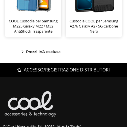
COOL Custodia per Samsung
Custodia COOL per Samsung
M225 Galaxy M22 / M32
A276 Galaxy A27 5G Carbone
AntiShock Trasparente
Nero
Prezzi IVA esclusa
ACCESSO/REGISTRAZIONE DISTRIBUTORI
C/ Carril Huerto Alix, 34 - 30012 - Murcia (Spain)