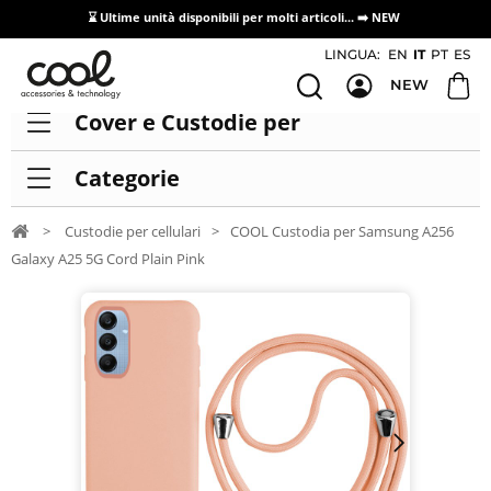
⌛ Ultime unità disponibili per molti articoli...
➡️ NEW
Accesso/registrazione distributori
LINGUA:
EN
IT
PT
ES
NEW
Cover e Custodie per
Categorie
>
Custodie per cellulari
>
COOL Custodia per Samsung A256
Galaxy A25 5G Cord Plain Pink