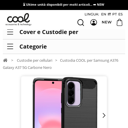
⌛ Ultime unità disponibili per molti articoli...
➡️ NEW
Accesso/registrazione distributori
LINGUA:
EN
IT
PT
ES
NEW
Cover e Custodie per
Categorie
>
Custodie per cellulari
>
Custodia COOL per Samsung A376
Galaxy A37 5G Carbone Nero