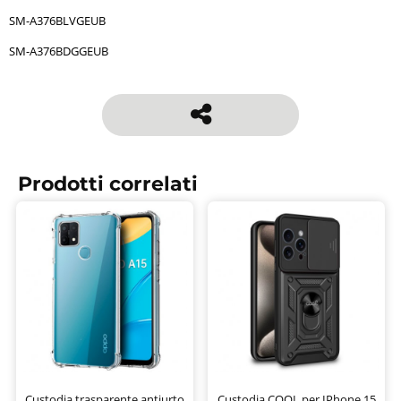
SM-A376BLVGEUB
SM-A376BDGGEUB
Prodotti correlati
Custodia trasparente antiurto
Custodia COOL per IPhone 15