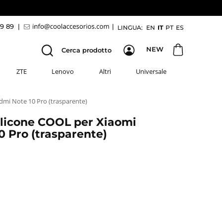
69 89
|
|
LINGUA:
EN
IT
PT
ES
NEW
Cerca prodotto
ZTE
Lenovo
Altri
Universale
dmi Note 10 Pro (trasparente)
ilicone COOL per Xiaomi
0 Pro (trasparente)