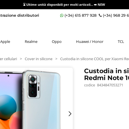
⌛ Ultime unità disponibili per molti articoli...
➡️ NEW
razione distributori
(+34) 615 877 928
(+34) 968 29 
Apple
Realme
Oppo
Huawei / Honor
TCL
r cellulari
>
Cover in silicone
>
Custodia in silicone COOL per Xiaomi Re
Custodia in s
Redmi Note 1
codice
8434847053271