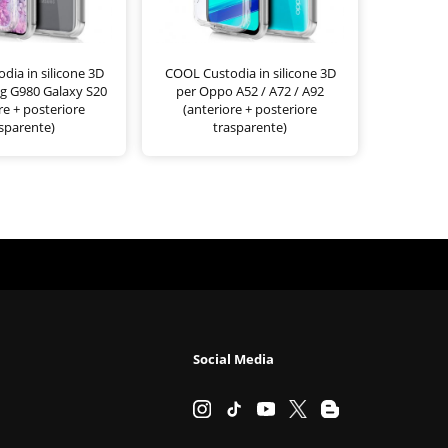
ia in silicone 3D
COOL Custodia in silicone 3D
g G980 Galaxy S20
per Oppo A52 / A72 / A92
re + posteriore
(anteriore + posteriore
sparente)
trasparente)
Social Media