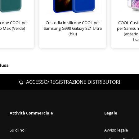
licone COOL per
Custodia in silicone COOL per
COOL Custod
o Max (Verde)
Samsung G998 Galaxy S21 Ultra
per Samsun
(blu)
(anterio
tra
clusa
ACCESSO/REGISTRAZIONE DISTRIBUTORI
Attività Commerciale
Legale
Su di noi
Avviso legale