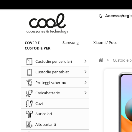
Accesso/regist
Samsung
Xiaomi / Poco
COVER E
CUSTODIE PER
>
Custodie pe
Custodie per cellulari
Custodie per tablet
Proteggi schermo
Caricabatterie
Cavi
Auricolari
Altoparlanti