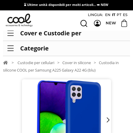
⌛ Ultime unità disponibili per molti articoli...
➡️ NEW
Accesso/registrazione distributori
LINGUA:
EN
IT
PT
ES
NEW
Cover e Custodie per
Categorie
>
Custodie per cellulari
>
Cover in silicone
>
Custodia in
silicone COOL per Samsung A225 Galaxy A22 4G (blu)