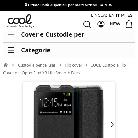
⌛ Ultime unità disponibili per molti articoli...
➡️ NEW
Accesso/registrazione distributori
LINGUA:
EN
IT
PT
ES
NEW
Cover e Custodie per
Categorie
>
Custodie per cellulari
>
Flip cover
>
COOL Custodia Flip
Cover per Oppo Find X3 Lite Smooth Black