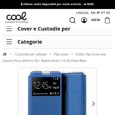
⌛ Ultime unità disponibili per molti articoli...
➡️ NEW
Accesso/registrazione distributori
LINGUA:
EN
IT
PT
ES
NEW
Cover e Custodie per
Categorie
>
Custodie per cellulari
>
Flip cover
>
COOL Flip Cover per
Xiaomi Poco M4 Pro 5G / Redmi Note 11S 5G Plain Blue