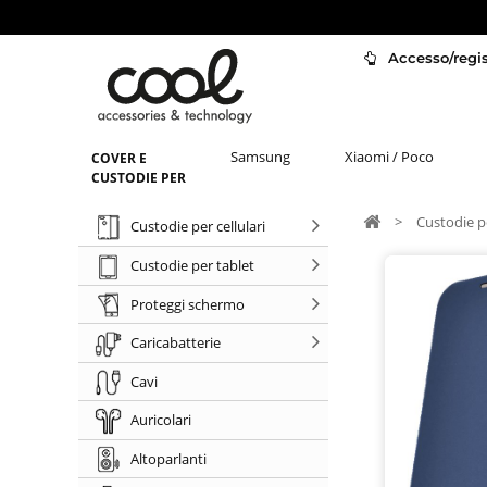
Accesso/regist
Samsung
Xiaomi / Poco
COVER E
CUSTODIE PER
>
Custodie pe
Custodie per cellulari
Custodie per tablet
Proteggi schermo
Caricabatterie
Cavi
Auricolari
Altoparlanti