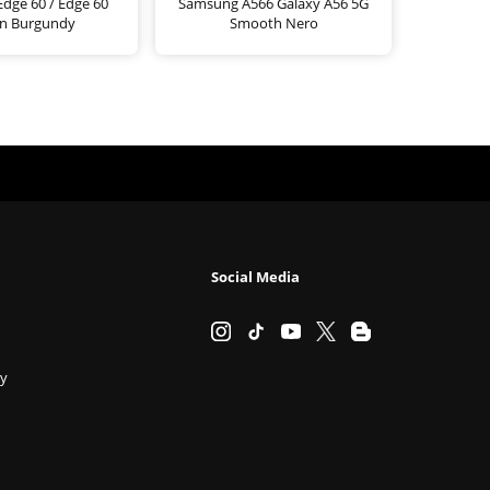
dge 60 / Edge 60
Samsung A566 Galaxy A56 5G
on Burgundy
Smooth Nero
Social Media
cy