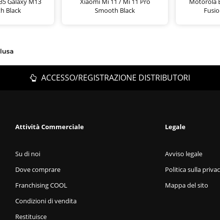
5 Galaxy M13
Xiaomi Mi 11 / Mi 11 Pro
Motorola E
h Black
Smooth Black
Fusi
clusa
ACCESSO/REGISTRAZIONE DISTRIBUTORI
Attività Commerciale
Legale
Su di noi
Avviso legale
Dove comprare
Politica sulla priva
Franchising COOL
Mappa del sito
Condizioni di vendita
Restituisce