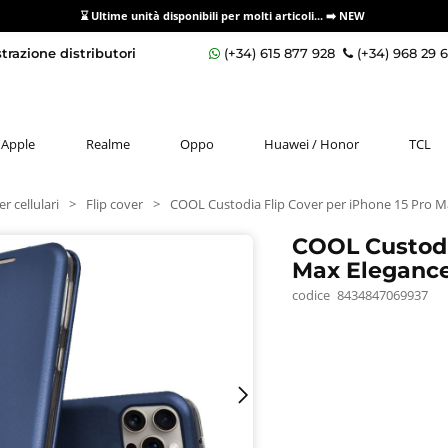
⌛ Ultime unità disponibili per molti articoli...
➡️ NEW
razione distributori
(+34) 615 877 928
(+34) 968 29 
Apple
Realme
Oppo
Huawei / Honor
TCL
r cellulari
>
Flip cover
>
COOL Custodia Flip Cover per iPhone 15 Pro 
COOL Custodi
Max Eleganc
codice
8434847069937